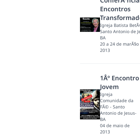
ConferÃªncia
Encontros
Transformad
Igreja Batista BetÃ
Santo Antonio de J
BA
20 a 24 de marÃ§o
2013
1Âº Encontro
Jovem
Igreja
Comunidade da
FÃ© - Santo
Antonio de Jesus-
BA
04 de maio de
2013