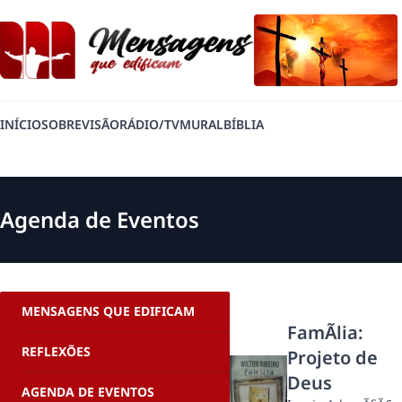
INÍCIO
SOBRE
VISÃO
RÁDIO/TV
MURAL
BÍBLIA
Agenda de Eventos
MENSAGENS QUE EDIFICAM
FamÃ­lia:
REFLEXÕES
Projeto de
Deus
AGENDA DE EVENTOS