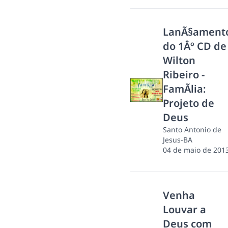
LanÃ§ament
do 1Âº CD de
Wilton
Ribeiro -
FamÃ­lia:
Projeto de
Deus
Santo Antonio de
Jesus-BA
04 de maio de 201
Venha
Louvar a
Deus com