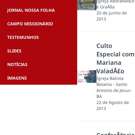
Igreja AdoraÃ§Ã£o
e GraÃ§a
JORNAL NOSSA FOLHA
20 de junho de
2013
CAMPO MISSIONÁRIO
TESTEMUNHOS
Culto
SLIDES
Especial com
Mariana
NOTÍCIAS
ValadÃ£o
IMAGENS
Igreja Batista
Betania - Santo
Antonio de Jesus-
BA
22 de Agosto de
2013