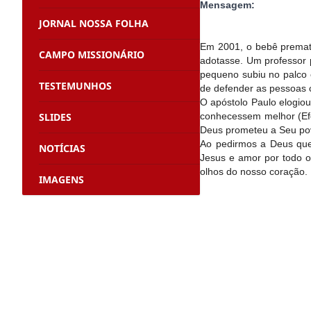
Mensagem:
JORNAL NOSSA FOLHA
Em 2001, o bebê prematur
CAMPO MISSIONÁRIO
adotasse. Um professor p
pequeno subiu no palco 
TESTEMUNHOS
de defender as pessoas c
O apóstolo Paulo elogiou
SLIDES
conhecessem melhor (Efé
Deus prometeu a Seu pov
Ao pedirmos a Deus que
NOTÍCIAS
Jesus e amor por todo o
olhos do nosso coração.
IMAGENS