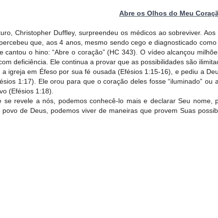
Abre os Olhos do Meu Coraç
o, Christopher Duffley, surpreendeu os médicos ao sobreviver. Aos 5 
ercebeu que, aos 4 anos, mesmo sendo cego e diagnosticado como autis
e cantou o hino: “Abre o coração” (HC 343). O vídeo alcançou milhõe
om deficiência. Ele continua a provar que as possibilidades são ilimi
 a igreja em Éfeso por sua fé ousada (Efésios 1:15-16), e pediu a De
sios 1:17). Ele orou para que o coração deles fosse “iluminado” ou
o (Efésios 1:18).
 se revele a nós, podemos conhecê-lo mais e declarar Seu nome, p
 povo de Deus, podemos viver de maneiras que provem Suas possibili