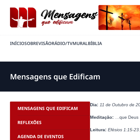
INÍCIO
SOBRE
VISÃO
RÁDIO/TV
MURAL
BÍBLIA
Mensagens que Edificam
Dia:
11 de Outubro de 2
MENSAGENS QUE EDIFICAM
Meditação:
…que Deus […
REFLEXÕES
Leitura:
Efésios 1:15-23.
AGENDA DE EVENTOS