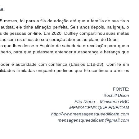
ão
meses, foi para a fila de adoção até que a família de sua tia o
ta, ele tinha afinação perfeita. Seis anos depois, na igreja, o
s de pessoas on-line. Em 2020, Duffley compartilhou suas metas
tadas com os olhos do seu coração abertos ao plano de Deus.
us que lhes desse o Espírito de sabedoria e revelação para que o
 aberto, para que pudessem entender a esperança e herança que
oder e autoridade com confiança (Efésios 1:19-23). Com fé em
dades ilimitadas enquanto pedimos que Ele continue a abrir os
FONTE:
Xochitl Dixon
Pão Diário – Ministério RBC
MENSAGENS QUE EDIFICAM
http://www.mensagensqueedificam.com
mensagensqueedificam@gmail.com